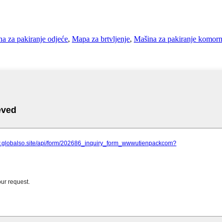
 za pakiranje odjeće
,
Mapa za brtvljenje
,
Mašina za pakiranje komor