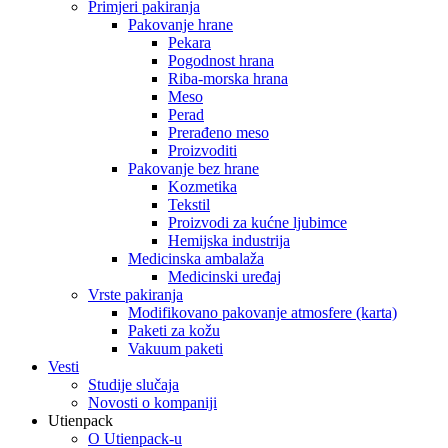
Primjeri pakiranja
Pakovanje hrane
Pekara
Pogodnost hrana
Riba-morska hrana
Meso
Perad
Prerađeno meso
Proizvoditi
Pakovanje bez hrane
Kozmetika
Tekstil
Proizvodi za kućne ljubimce
Hemijska industrija
Medicinska ambalaža
Medicinski uređaj
Vrste pakiranja
Modifikovano pakovanje atmosfere (karta)
Paketi za kožu
Vakuum paketi
Vesti
Studije slučaja
Novosti o kompaniji
Utienpack
O Utienpack-u