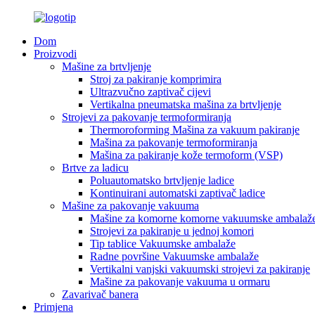
Dom
Proizvodi
Mašine za brtvljenje
Stroj za pakiranje komprimira
Ultrazvučno zaptivač cijevi
Vertikalna pneumatska mašina za brtvljenje
Strojevi za pakovanje termoformiranja
Thermoroforming Mašina za vakuum pakiranje
Mašina za pakovanje termoformiranja
Mašina za pakiranje kože termoform (VSP)
Brtve za ladicu
Poluautomatsko brtvljenje ladice
Kontinuirani automatski zaptivač ladice
Mašine za pakovanje vakuuma
Mašine za komorne komorne vakuumske ambalaž
Strojevi za pakiranje u jednoj komori
Tip tablice Vakuumske ambalaže
Radne površine Vakuumske ambalaže
Vertikalni vanjski vakuumski strojevi za pakiranje
Mašine za pakovanje vakuuma u ormaru
Zavarivač banera
Primjena