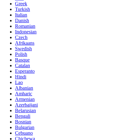
Greek
Turkish
Italian
Danish
Romanian
Indonesian
Czech
Afrikaans
Swedish
Polish
Basque
Catalan
Esperanto
Hindi
Lao
Albanian
Amharic
Armenian
Azerbaijani
Belarusian
Bengali
Bosnian
Bulgarian
Cebuano
Chichewa