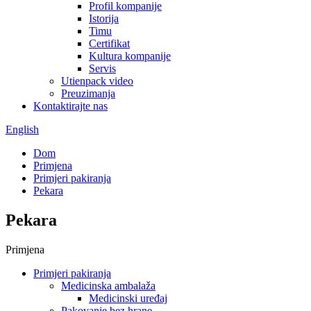
Profil kompanije
Istorija
Timu
Certifikat
Kultura kompanije
Servis
Utienpack video
Preuzimanja
Kontaktirajte nas
English
Dom
Primjena
Primjeri pakiranja
Pekara
Pekara
Primjena
Primjeri pakiranja
Medicinska ambalaža
Medicinski uređaj
Pakovanje bez hrane