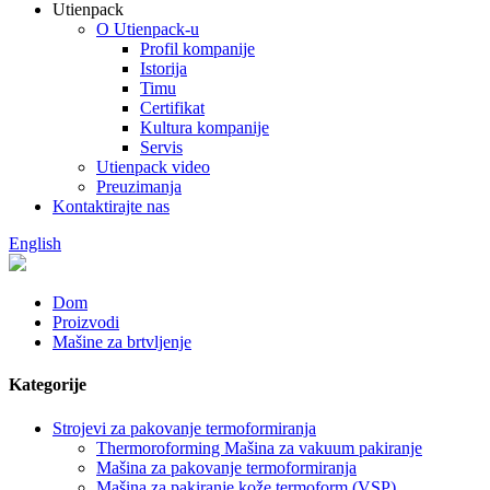
Utienpack
O Utienpack-u
Profil kompanije
Istorija
Timu
Certifikat
Kultura kompanije
Servis
Utienpack video
Preuzimanja
Kontaktirajte nas
English
Dom
Proizvodi
Mašine za brtvljenje
Kategorije
Strojevi za pakovanje termoformiranja
Thermoroforming Mašina za vakuum pakiranje
Mašina za pakovanje termoformiranja
Mašina za pakiranje kože termoform (VSP)