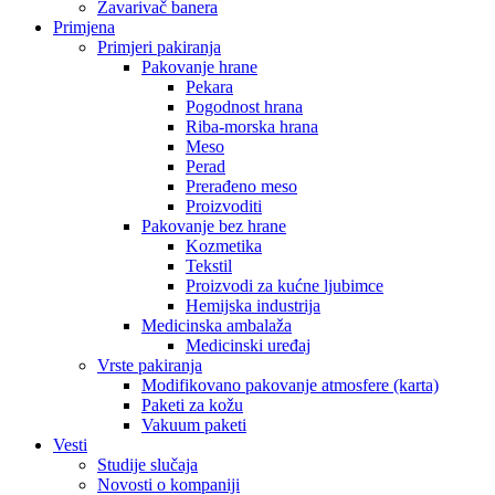
Zavarivač banera
Primjena
Primjeri pakiranja
Pakovanje hrane
Pekara
Pogodnost hrana
Riba-morska hrana
Meso
Perad
Prerađeno meso
Proizvoditi
Pakovanje bez hrane
Kozmetika
Tekstil
Proizvodi za kućne ljubimce
Hemijska industrija
Medicinska ambalaža
Medicinski uređaj
Vrste pakiranja
Modifikovano pakovanje atmosfere (karta)
Paketi za kožu
Vakuum paketi
Vesti
Studije slučaja
Novosti o kompaniji