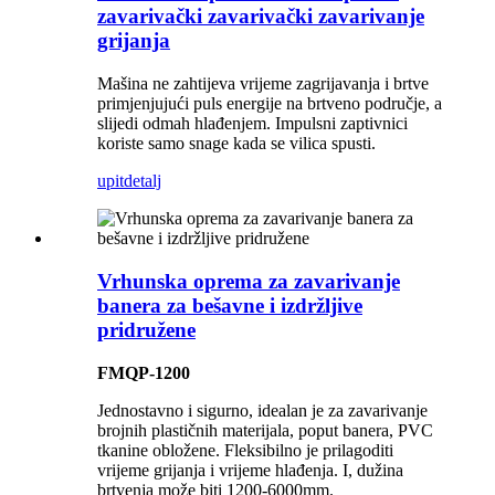
zavarivački zavarivački zavarivanje
grijanja
Mašina ne zahtijeva vrijeme zagrijavanja i brtve
primjenjujući puls energije na brtveno područje, a
slijedi odmah hlađenjem. Impulsni zaptivnici
koriste samo snage kada se vilica spusti.
upit
detalj
Vrhunska oprema za zavarivanje
banera za bešavne i izdržljive
pridružene
FMQP-1200
Jednostavno i sigurno, idealan je za zavarivanje
brojnih plastičnih materijala, poput banera, PVC
tkanine obložene. Fleksibilno je prilagoditi
vrijeme grijanja i vrijeme hlađenja. I, dužina
brtvenja može biti 1200-6000mm.