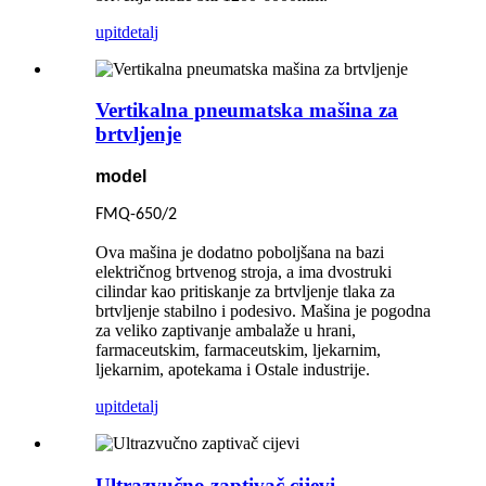
upit
detalj
Vertikalna pneumatska mašina za
brtvljenje
model
FMQ-650/2
Ova mašina je dodatno poboljšana na bazi
električnog brtvenog stroja, a ima dvostruki
cilindar kao pritiskanje za brtvljenje tlaka za
brtvljenje stabilno i podesivo. Mašina je pogodna
za veliko zaptivanje ambalaže u hrani,
farmaceutskim, farmaceutskim, ljekarnim,
ljekarnim, apotekama i Ostale industrije.
upit
detalj
Ultrazvučno zaptivač cijevi