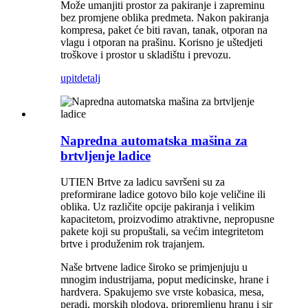
Može umanjiti prostor za pakiranje i zapreminu
bez promjene oblika predmeta. Nakon pakiranja
kompresa, paket će biti ravan, tanak, otporan na
vlagu i otporan na prašinu. Korisno je uštedjeti
troškove i prostor u skladištu i prevozu.
upit
detalj
Napredna automatska mašina za
brtvljenje ladice
UTIEN Brtve za ladicu savršeni su za
preformirane ladice gotovo bilo koje veličine ili
oblika. Uz različite opcije pakiranja i velikim
kapacitetom, proizvodimo atraktivne, nepropusne
pakete koji su propuštali, sa većim integritetom
brtve i produženim rok trajanjem.
Naše brtvene ladice široko se primjenjuju u
mnogim industrijama, poput medicinske, hrane i
hardvera. Spakujemo sve vrste kobasica, mesa,
peradi, morskih plodova, pripremljenu hranu i sir