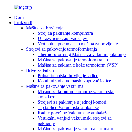
Dom
Proizvodi
Mašine za brtvljenje
Stroj za pakiranje komprimira
Ultrazvučno zaptivač cijevi
Vertikalna pneumatska mašina za brtvljenje
Strojevi za pakovanje termoformiranja
Thermoroforming Mašina za vakuum pakiranje
Mašina za pakovanje termoformiranja
Mašina za pakiranje kože termoform (VSP)
Brtve za ladicu
Poluautomatsko brtvljenje ladice
Kontinuirani automatski zaptivač ladice
Mašine za pakovanje vakuuma
Mašine za komorne komorne vakuumske
ambalaže
Strojevi za pakiranje u jednoj komori
Tip tablice Vakuumske ambalaže
Radne površine Vakuumske ambalaže
Vertikalni vanjski vakuumski strojevi za
pakiranje
Mašine za pakovanje vakuuma u ormaru