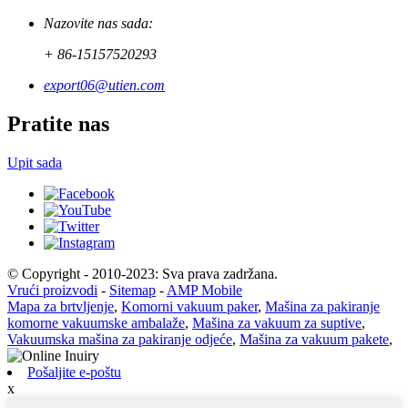
Nazovite nas sada:
+ 86-15157520293
export06@utien.com
Pratite nas
Upit sada
© Copyright - 2010-2023: Sva prava zadržana.
Vrući proizvodi
-
Sitemap
-
AMP Mobile
Mapa za brtvljenje
,
Komorni vakuum paker
,
Mašina za pakiranje
komorne vakuumske ambalaže
,
Mašina za vakuum za suptive
,
Vakuumska mašina za pakiranje odjeće
,
Mašina za vakuum pakete
,
Pošaljite e-poštu
x