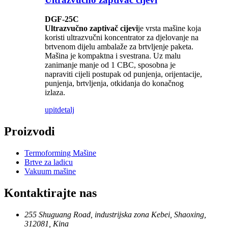
DGF-25C
Ultrazvučno zaptivač cijevi
je vrsta mašine koja
koristi ultrazvučni koncentrator za djelovanje na
brtvenom dijelu ambalaže za brtvljenje paketa.
Mašina je kompaktna i svestrana. Uz malu
zanimanje manje od 1 CBC, sposobna je
napraviti cijeli postupak od punjenja, orijentacije,
punjenja, brtvljenja, otkidanja do konačnog
izlaza.
upit
detalj
Proizvodi
Termoforming Mašine
Brtve za ladicu
Vakuum mašine
Kontaktirajte nas
255 Shuguang Road, industrijska zona Kebei, Shaoxing,
312081, Kina