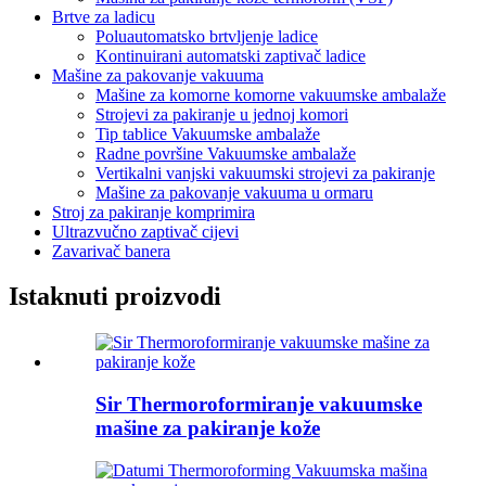
Brtve za ladicu
Poluautomatsko brtvljenje ladice
Kontinuirani automatski zaptivač ladice
Mašine za pakovanje vakuuma
Mašine za komorne komorne vakuumske ambalaže
Strojevi za pakiranje u jednoj komori
Tip tablice Vakuumske ambalaže
Radne površine Vakuumske ambalaže
Vertikalni vanjski vakuumski strojevi za pakiranje
Mašine za pakovanje vakuuma u ormaru
Stroj za pakiranje komprimira
Ultrazvučno zaptivač cijevi
Zavarivač banera
Istaknuti proizvodi
Sir Thermoroformiranje vakuumske
mašine za pakiranje kože