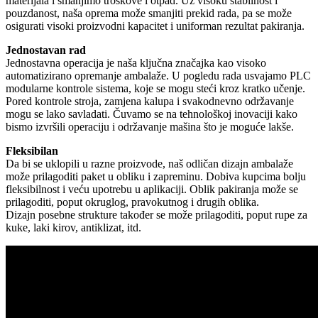
materijala i smanjimo troškove i otpad. Uz visoku stabilnost i
pouzdanost, naša oprema može smanjiti prekid rada, pa se može
osigurati visoki proizvodni kapacitet i uniforman rezultat pakiranja.
Jednostavan rad
Jednostavna operacija je naša ključna značajka kao visoko
automatizirano opremanje ambalaže. U pogledu rada usvajamo PLC
modularne kontrole sistema, koje se mogu steći kroz kratko učenje.
Pored kontrole stroja, zamjena kalupa i svakodnevno održavanje
mogu se lako savladati. Čuvamo se na tehnološkoj inovaciji kako
bismo izvršili operaciju i održavanje mašina što je moguće lakše.
Fleksibilan
Da bi se uklopili u razne proizvode, naš odličan dizajn ambalaže
može prilagoditi paket u obliku i zapreminu. Dobiva kupcima bolju
fleksibilnost i veću upotrebu u aplikaciji. Oblik pakiranja može se
prilagoditi, poput okruglog, pravokutnog i drugih oblika.
Dizajn posebne strukture također se može prilagoditi, poput rupe za
kuke, laki kirov, antiklizat, itd.