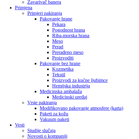
Zavarivač banera
Primjena
Primjeri pakiranja
Pakovanje hrane
Pekara
Pogodnost hrana
Riba-morska hrana
Meso
Perad
Prerađeno meso
Proizvoditi
Pakovanje bez hrane
Kozmetika
Tekstil
Proizvodi za kućne ljubimce
Hemijska industrija
Medicinska ambalaža
Medicinski uređaj
Vrste pakiranja
Modifikovano pakovanje atmosfere (karta)
Paketi za kožu
Vakuum paketi
Vesti
Studije slučaja
Novosti o kompaniji