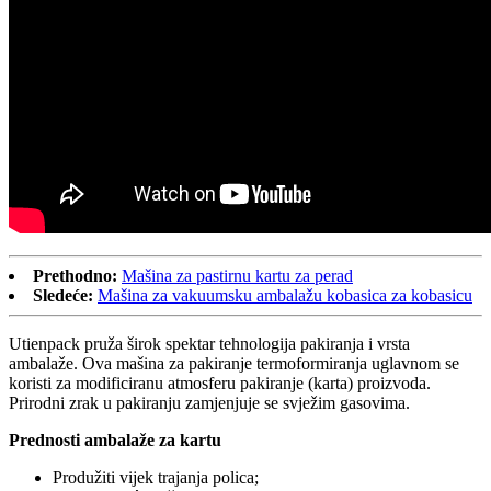
Prethodno:
Mašina za pastirnu kartu za perad
Sledeće:
Mašina za vakuumsku ambalažu kobasica za kobasicu
Utienpack pruža širok spektar tehnologija pakiranja i vrsta
ambalaže. Ova mašina za pakiranje termoformiranja uglavnom se
koristi za modificiranu atmosferu pakiranje (karta) proizvoda.
Prirodni zrak u pakiranju zamjenjuje se svježim gasovima.
Prednosti ambalaže za kartu
Produžiti vijek trajanja polica;