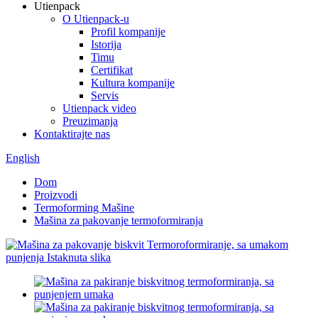
Utienpack
O Utienpack-u
Profil kompanije
Istorija
Timu
Certifikat
Kultura kompanije
Servis
Utienpack video
Preuzimanja
Kontaktirajte nas
English
Dom
Proizvodi
Termoforming Mašine
Mašina za pakovanje termoformiranja