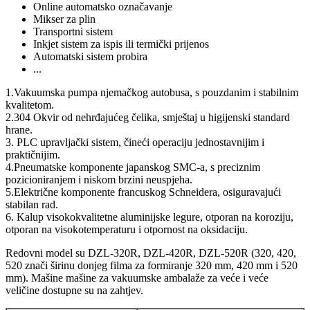
Online automatsko označavanje
Mikser za plin
Transportni sistem
Inkjet sistem za ispis ili termički prijenos
Automatski sistem probira
...
1.Vakuumska pumpa njemačkog autobusa, s pouzdanim i stabilnim
kvalitetom.
2.304 Okvir od nehrđajućeg čelika, smještaj u higijenski standard
hrane.
3. PLC upravljački sistem, čineći operaciju jednostavnijim i
praktičnijim.
4.Pneumatske komponente japanskog SMC-a, s preciznim
pozicioniranjem i niskom brzini neuspjeha.
5.Električne komponente francuskog Schneidera, osiguravajući
stabilan rad.
6. Kalup visokokvalitetne aluminijske legure, otporan na koroziju,
otporan na visokotemperaturu i otpornost na oksidaciju.
Redovni model su DZL-320R, DZL-420R, DZL-520R (320, 420,
520 znači širinu donjeg filma za formiranje 320 mm, 420 mm i 520
mm). Mašine mašine za vakuumske ambalaže za veće i veće
veličine dostupne su na zahtjev.