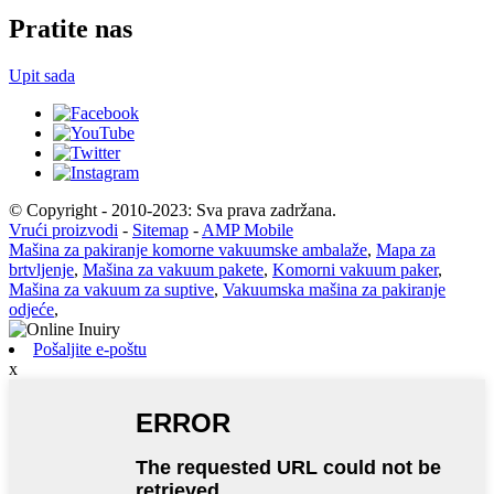
Pratite nas
Upit sada
© Copyright - 2010-2023: Sva prava zadržana.
Vrući proizvodi
-
Sitemap
-
AMP Mobile
Mašina za pakiranje komorne vakuumske ambalaže
,
Mapa za
brtvljenje
,
Mašina za vakuum pakete
,
Komorni vakuum paker
,
Mašina za vakuum za suptive
,
Vakuumska mašina za pakiranje
odjeće
,
Pošaljite e-poštu
x