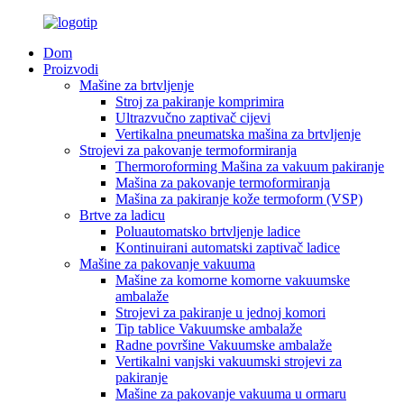
Dom
Proizvodi
Mašine za brtvljenje
Stroj za pakiranje komprimira
Ultrazvučno zaptivač cijevi
Vertikalna pneumatska mašina za brtvljenje
Strojevi za pakovanje termoformiranja
Thermoroforming Mašina za vakuum pakiranje
Mašina za pakovanje termoformiranja
Mašina za pakiranje kože termoform (VSP)
Brtve za ladicu
Poluautomatsko brtvljenje ladice
Kontinuirani automatski zaptivač ladice
Mašine za pakovanje vakuuma
Mašine za komorne komorne vakuumske
ambalaže
Strojevi za pakiranje u jednoj komori
Tip tablice Vakuumske ambalaže
Radne površine Vakuumske ambalaže
Vertikalni vanjski vakuumski strojevi za
pakiranje
Mašine za pakovanje vakuuma u ormaru