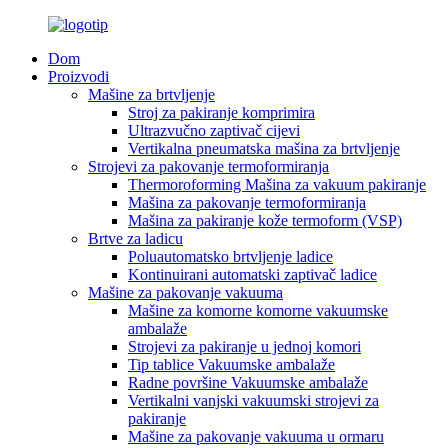
Dom
Proizvodi
Mašine za brtvljenje
Stroj za pakiranje komprimira
Ultrazvučno zaptivač cijevi
Vertikalna pneumatska mašina za brtvljenje
Strojevi za pakovanje termoformiranja
Thermoroforming Mašina za vakuum pakiranje
Mašina za pakovanje termoformiranja
Mašina za pakiranje kože termoform (VSP)
Brtve za ladicu
Poluautomatsko brtvljenje ladice
Kontinuirani automatski zaptivač ladice
Mašine za pakovanje vakuuma
Mašine za komorne komorne vakuumske
ambalaže
Strojevi za pakiranje u jednoj komori
Tip tablice Vakuumske ambalaže
Radne površine Vakuumske ambalaže
Vertikalni vanjski vakuumski strojevi za
pakiranje
Mašine za pakovanje vakuuma u ormaru