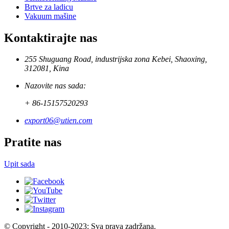
Brtve za ladicu
Vakuum mašine
Kontaktirajte nas
255 Shuguang Road, industrijska zona Kebei, Shaoxing,
312081, Kina
Nazovite nas sada:
+ 86-15157520293
export06@utien.com
Pratite nas
Upit sada
© Copyright - 2010-2023: Sva prava zadržana.