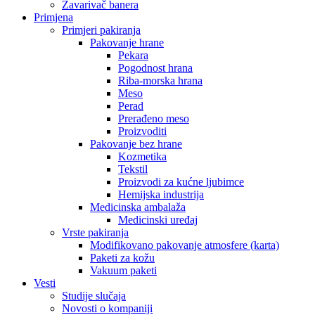
Zavarivač banera
Primjena
Primjeri pakiranja
Pakovanje hrane
Pekara
Pogodnost hrana
Riba-morska hrana
Meso
Perad
Prerađeno meso
Proizvoditi
Pakovanje bez hrane
Kozmetika
Tekstil
Proizvodi za kućne ljubimce
Hemijska industrija
Medicinska ambalaža
Medicinski uređaj
Vrste pakiranja
Modifikovano pakovanje atmosfere (karta)
Paketi za kožu
Vakuum paketi
Vesti
Studije slučaja
Novosti o kompaniji