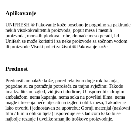
A
plikovanje
UNIFRESH ® Pakovanje kože posebno je pogodno za pakiranje
nekih visokokvalitetnih proizvoda, poput mesa i mesnih
proizvoda, morskih plodova i ribe, domaće meso peradi, itd.
Unifesh se može koristiti i za neke proizvode sa sočnom vodom
ili proizvode Visoki polici za život ® Pakovanje kože.
Prednost
Prednosti ambalaže kože, pored relativno duge rok trajanja,
pogodne su za potražnju potrošača za trajnu svježinu; Takođe
ima kvalitetan izgled, vidljivo i dodirne; U usporedbi s drugim
ambalažom, nema kapanja, nema soka na površini filma, nema
magle i tresenja neće utjecati na izgled i oblik mesa; Također je
lako otvoriti i jednostavan za upotrebu; Gornji materijal (naslovni
film / film u obliku tijela) uspoređuje se s ladicom kako bi se
najbolje rezanje i uvelike smanjilo troškove proizvodnje.