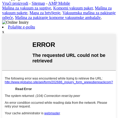
Vrući proizvodi
-
Sitemap
-
AMP Mobile
Mašina za vakuum za suptive
,
Komorni vakuum paker
,
Mašina za
vakuum pakete
,
Mapa za brtvljenje
,
Vakuumska mašina za pakiranje
odjeće
,
Mašina za pakiranje komorne vakuumske ambalaže
,
Pošaljite e-poštu
x