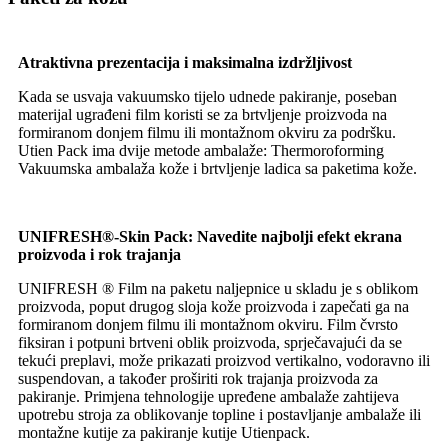
Atraktivna prezentacija i maksimalna izdržljivost
Kada se usvaja vakuumsko tijelo udnede pakiranje, poseban
materijal ugrađeni film koristi se za brtvljenje proizvoda na
formiranom donjem filmu ili montažnom okviru za podršku.
Utien Pack ima dvije metode ambalaže: Thermoroforming
Vakuumska ambalaža kože i brtvljenje ladica sa paketima kože.
UNIFRESH®-Skin Pack: Navedite najbolji efekt ekrana
proizvoda i rok trajanja
UNIFRESH ® Film na paketu naljepnice u skladu je s oblikom
proizvoda, poput drugog sloja kože proizvoda i zapečati ga na
formiranom donjem filmu ili montažnom okviru. Film čvrsto
fiksiran i potpuni brtveni oblik proizvoda, sprječavajući da se
tekući preplavi, može prikazati proizvod vertikalno, vodoravno ili
suspendovan, a također proširiti rok trajanja proizvoda za
pakiranje. Primjena tehnologije upređene ambalaže zahtijeva
upotrebu stroja za oblikovanje topline i postavljanje ambalaže ili
montažne kutije za pakiranje kutije Utienpack.