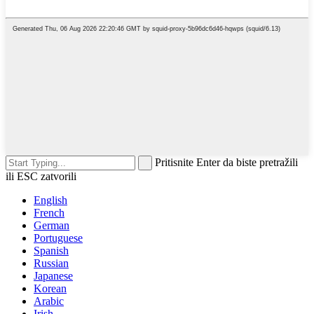
Pritisnite Enter da biste pretražili
ili ESC zatvorili
English
French
German
Portuguese
Spanish
Russian
Japanese
Korean
Arabic
Irish