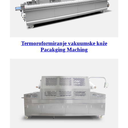
Termoroformiranje vakuumske kože
Pacakging Maching