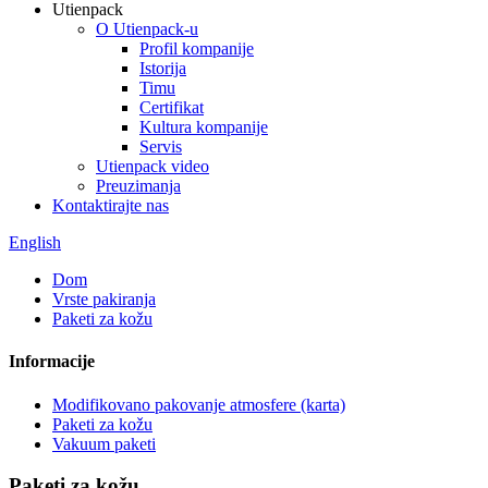
Utienpack
O Utienpack-u
Profil kompanije
Istorija
Timu
Certifikat
Kultura kompanije
Servis
Utienpack video
Preuzimanja
Kontaktirajte nas
English
Dom
Vrste pakiranja
Paketi za kožu
Informacije
Modifikovano pakovanje atmosfere (karta)
Paketi za kožu
Vakuum paketi
Paketi za kožu