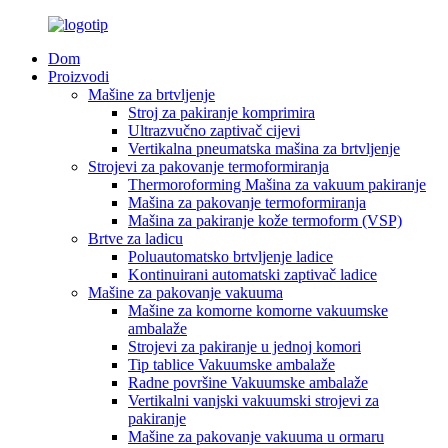
Dom
Proizvodi
Mašine za brtvljenje
Stroj za pakiranje komprimira
Ultrazvučno zaptivač cijevi
Vertikalna pneumatska mašina za brtvljenje
Strojevi za pakovanje termoformiranja
Thermoroforming Mašina za vakuum pakiranje
Mašina za pakovanje termoformiranja
Mašina za pakiranje kože termoform (VSP)
Brtve za ladicu
Poluautomatsko brtvljenje ladice
Kontinuirani automatski zaptivač ladice
Mašine za pakovanje vakuuma
Mašine za komorne komorne vakuumske
ambalaže
Strojevi za pakiranje u jednoj komori
Tip tablice Vakuumske ambalaže
Radne površine Vakuumske ambalaže
Vertikalni vanjski vakuumski strojevi za
pakiranje
Mašine za pakovanje vakuuma u ormaru