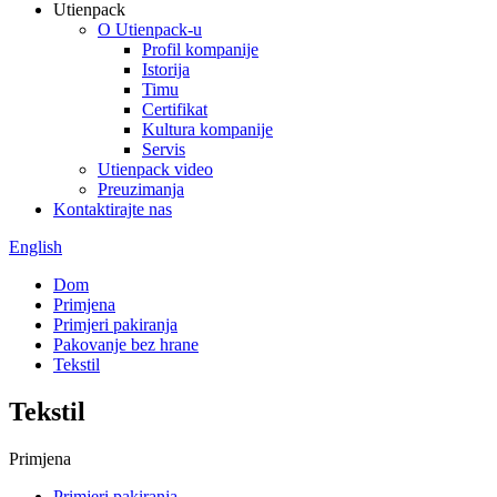
Utienpack
O Utienpack-u
Profil kompanije
Istorija
Timu
Certifikat
Kultura kompanije
Servis
Utienpack video
Preuzimanja
Kontaktirajte nas
English
Dom
Primjena
Primjeri pakiranja
Pakovanje bez hrane
Tekstil
Tekstil
Primjena
Primjeri pakiranja