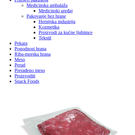
Medicinska ambalaža
Medicinski uređaj
Pakovanje bez hrane
Hemijska industrija
Kozmetika
Proizvodi za kućne ljubimce
Tekstil
Pekara
Pogodnost hrana
Riba-morska hrana
Meso
Perad
Prerađeno meso
Proizvoditi
Snack Foods