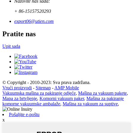
Nazovite nas sada:
+ 86-15157520293
export06@utien.com
Pratite nas
Upit sada
© Copyright - 2010-2023: Sva prava zadržana.
Vrući proizvodi
-
Sitemap
-
AMP Mobile
Vakuumska mašina za pakiranje odjeće
,
Mašina za vakuum pakete
,
Mapa za brtvljenje
,
Komorni vakuum paker
,
Mašina za pakiranje
komorne vakuumske ambalaže
,
Mašina za vakuum za suptive
,
Pošaljite e-poštu
x