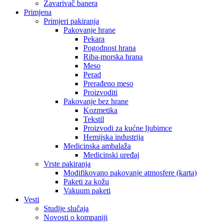
Zavarivač banera
Primjena
Primjeri pakiranja
Pakovanje hrane
Pekara
Pogodnost hrana
Riba-morska hrana
Meso
Perad
Prerađeno meso
Proizvoditi
Pakovanje bez hrane
Kozmetika
Tekstil
Proizvodi za kućne ljubimce
Hemijska industrija
Medicinska ambalaža
Medicinski uređaj
Vrste pakiranja
Modifikovano pakovanje atmosfere (karta)
Paketi za kožu
Vakuum paketi
Vesti
Studije slučaja
Novosti o kompaniji