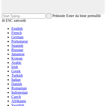
Pritisnite Enter da biste pretražili
ili ESC zatvorili
English
French
German
Portuguese
Spanish
Russian
Japanese
Korean
Arabic
Irish
Greek
Turkish
Italian
Danish
Romanian
Indonesian
Czech
Afrikaans
Swedish