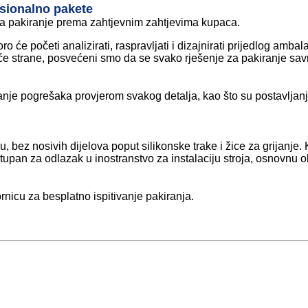
esionalno pakete
 za pakiranje prema zahtjevnim zahtjevima kupaca.
 će početi analizirati, raspravljati i dizajnirati prijedlog amba
 strane, posvećeni smo da se svako rješenje za pakiranje savr
anjanje pogrešaka provjerom svakog detalja, kao što su postavl
bez nosivih dijelova poput silikonske trake i žice za grijanje. 
upan za odlazak u inostranstvo za instalaciju stroja, osnovnu ob
nicu za besplatno ispitivanje pakiranja.