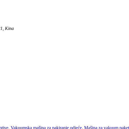
81, Kina
ptive
,
Vakuumska mašina za pakiranje odjeće
,
Mašina za vakuum pake