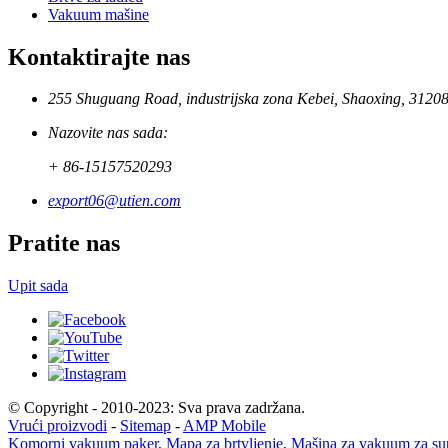
Vakuum mašine
Kontaktirajte nas
255 Shuguang Road, industrijska zona Kebei, Shaoxing, 3120
Nazovite nas sada:
+ 86-15157520293
export06@utien.com
Pratite nas
Upit sada
© Copyright - 2010-2023: Sva prava zadržana.
Vrući proizvodi
-
Sitemap
-
AMP Mobile
Komorni vakuum paker
,
Mapa za brtvljenje
,
Mašina za vakuum za su