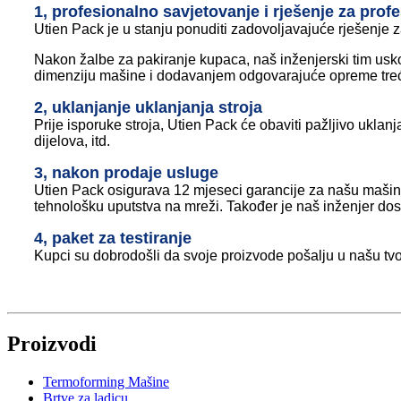
1, profesionalno savjetovanje i rješenje za prof
Utien Pack je u stanju ponuditi zadovoljavajuće rješenje
Nakon žalbe za pakiranje kupaca, naš inženjerski tim uskoro
dimenziju mašine i dodavanjem odgovarajuće opreme treće
2, uklanjanje uklanjanja stroja
Prije isporuke stroja, Utien Pack će obaviti pažljivo ukl
dijelova, itd.
3, nakon prodaje usluge
Utien Pack osigurava 12 mjeseci garancije za našu mašinu, 
tehnološku uputstva na mreži. Također je naš inženjer dost
4, paket za testiranje
Kupci su dobrodošli da svoje proizvode pošalju u našu tvor
Proizvodi
Termoforming Mašine
Brtve za ladicu