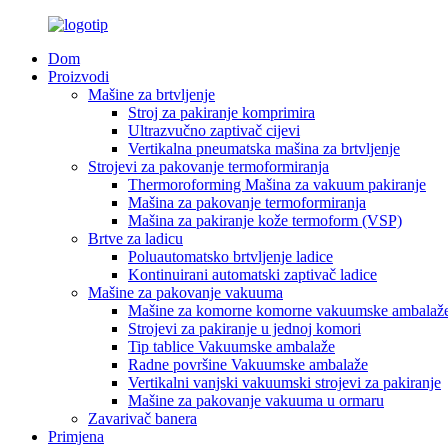
Dom
Proizvodi
Mašine za brtvljenje
Stroj za pakiranje komprimira
Ultrazvučno zaptivač cijevi
Vertikalna pneumatska mašina za brtvljenje
Strojevi za pakovanje termoformiranja
Thermoroforming Mašina za vakuum pakiranje
Mašina za pakovanje termoformiranja
Mašina za pakiranje kože termoform (VSP)
Brtve za ladicu
Poluautomatsko brtvljenje ladice
Kontinuirani automatski zaptivač ladice
Mašine za pakovanje vakuuma
Mašine za komorne komorne vakuumske ambalaž
Strojevi za pakiranje u jednoj komori
Tip tablice Vakuumske ambalaže
Radne površine Vakuumske ambalaže
Vertikalni vanjski vakuumski strojevi za pakiranje
Mašine za pakovanje vakuuma u ormaru
Zavarivač banera
Primjena