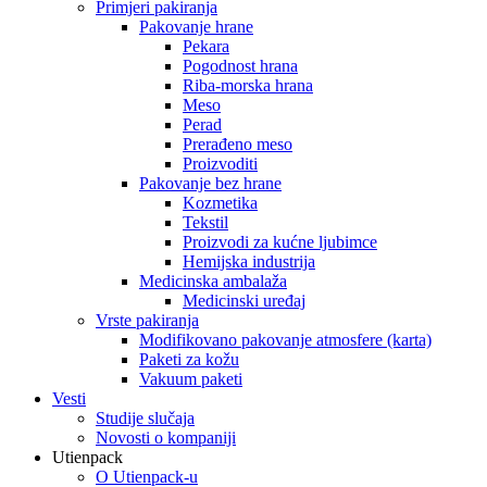
Primjeri pakiranja
Pakovanje hrane
Pekara
Pogodnost hrana
Riba-morska hrana
Meso
Perad
Prerađeno meso
Proizvoditi
Pakovanje bez hrane
Kozmetika
Tekstil
Proizvodi za kućne ljubimce
Hemijska industrija
Medicinska ambalaža
Medicinski uređaj
Vrste pakiranja
Modifikovano pakovanje atmosfere (karta)
Paketi za kožu
Vakuum paketi
Vesti
Studije slučaja
Novosti o kompaniji
Utienpack
O Utienpack-u