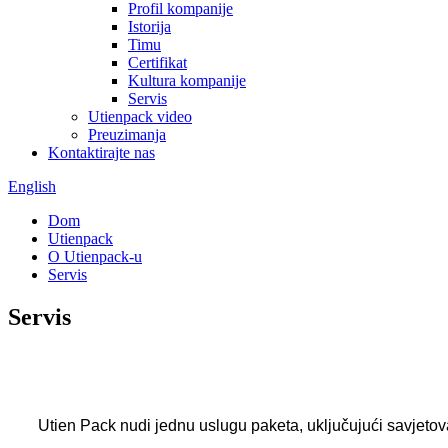
Profil kompanije
Istorija
Timu
Certifikat
Kultura kompanije
Servis
Utienpack video
Preuzimanja
Kontaktirajte nas
English
Dom
Utienpack
O Utienpack-u
Servis
Servis
Utien Pack nudi jednu uslugu paketa, uključujući savjetov