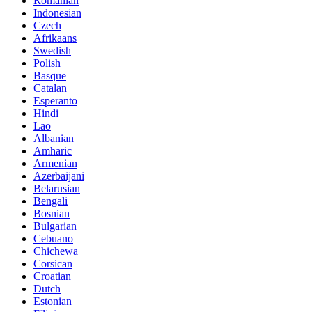
Romanian
Indonesian
Czech
Afrikaans
Swedish
Polish
Basque
Catalan
Esperanto
Hindi
Lao
Albanian
Amharic
Armenian
Azerbaijani
Belarusian
Bengali
Bosnian
Bulgarian
Cebuano
Chichewa
Corsican
Croatian
Dutch
Estonian