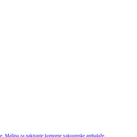
te
,
Mašina za pakiranje komorne vakuumske ambalaže
,