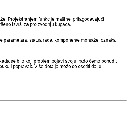
laže. Projektiranjem funkcije mašine, prilagođavajući
šeno izvrši za proizvodnju kupaca.
janje parametara, statua rada, komponente montaže, oznaka
Kada se bilo koji problem pojavi stroju, rado ćemo ponuditi
uku i popravak. Više detalja može se osetiti dalje.