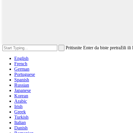
Pritisnite Enter da biste pretražili il
English
French
German
Portuguese
Spanish
Russian
Japanese
Korean
Arabic
Irish
Greek
Turkish
Italian
Danish