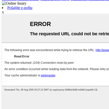
Pošaljite e-poštu
x