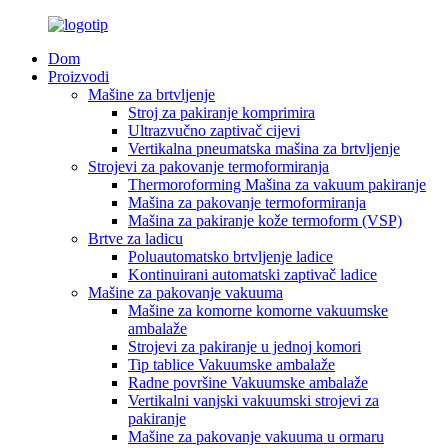
Dom
Proizvodi
Mašine za brtvljenje
Stroj za pakiranje komprimira
Ultrazvučno zaptivač cijevi
Vertikalna pneumatska mašina za brtvljenje
Strojevi za pakovanje termoformiranja
Thermoroforming Mašina za vakuum pakiranje
Mašina za pakovanje termoformiranja
Mašina za pakiranje kože termoform (VSP)
Brtve za ladicu
Poluautomatsko brtvljenje ladice
Kontinuirani automatski zaptivač ladice
Mašine za pakovanje vakuuma
Mašine za komorne komorne vakuumske
ambalaže
Strojevi za pakiranje u jednoj komori
Tip tablice Vakuumske ambalaže
Radne površine Vakuumske ambalaže
Vertikalni vanjski vakuumski strojevi za
pakiranje
Mašine za pakovanje vakuuma u ormaru