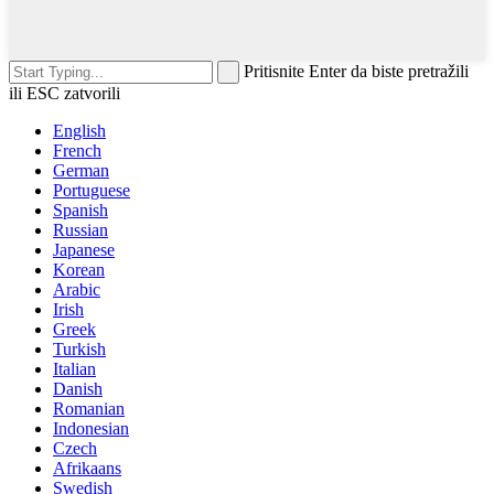
Pritisnite Enter da biste pretražili
ili ESC zatvorili
English
French
German
Portuguese
Spanish
Russian
Japanese
Korean
Arabic
Irish
Greek
Turkish
Italian
Danish
Romanian
Indonesian
Czech
Afrikaans
Swedish