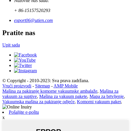
Nazovite nas sada:
+ 86-15157520293
export06@utien.com
Pratite nas
Upit sada
© Copyright - 2010-2023: Sva prava zadržana.
Vrući proizvodi
-
Sitemap
-
AMP Mobile
Mašina za pakiranje komorne vakuumske ambalaže
,
Mašina za
vakuum za suptive
,
Mašina za vakuum pakete
,
Mapa za brtvljenje
,
Vakuumska mašina za pakiranje odjeće
,
Komorni vakuum paker
,
Pošaljite e-poštu
x