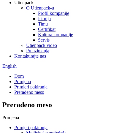
Utienpack
O Utienpack-u
Profil kompanije
Istorija
Timu
Certifikat
Kultura kompanije
Servis
Utienpack video
Preuzimanja
Kontaktirajte nas
English
Dom
Primjena
Primjeri pakiranja
Prerađeno meso
Prerađeno meso
Primjena
Primjeri pakiranja
Medicinska ambalaža