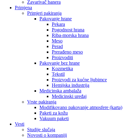
Zavarivač banera
Primjena
Primjeri pakiranja
Pakovanje hrane
Pekara
Pogodnost hrana
Riba-morska hrana
Meso
Perad
Prerađeno meso
Proizvoditi
Pakovanje bez hrane
Kozmetika
Tekstil
Proizvodi za kućne ljubimce
Hemijska industrija
Medicinska ambalaža
Medicinski uređaj
Vrste pakiranja
Modifikovano pakovanje atmosfere (karta)
Paketi za kožu
Vakuum paketi
Vesti
Studije slučaja
Novosti o kompaniji