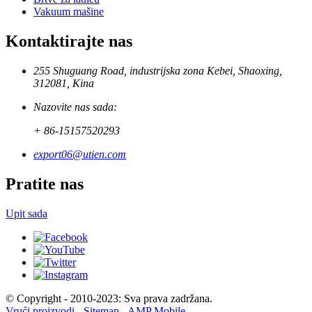
Vakuum mašine
Kontaktirajte nas
255 Shuguang Road, industrijska zona Kebei, Shaoxing,
312081, Kina
Nazovite nas sada:
+ 86-15157520293
export06@utien.com
Pratite nas
Upit sada
© Copyright - 2010-2023: Sva prava zadržana.
Vrući proizvodi
-
Sitemap
-
AMP Mobile