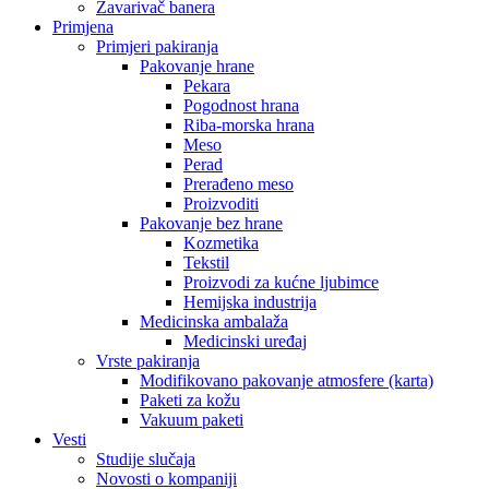
Zavarivač banera
Primjena
Primjeri pakiranja
Pakovanje hrane
Pekara
Pogodnost hrana
Riba-morska hrana
Meso
Perad
Prerađeno meso
Proizvoditi
Pakovanje bez hrane
Kozmetika
Tekstil
Proizvodi za kućne ljubimce
Hemijska industrija
Medicinska ambalaža
Medicinski uređaj
Vrste pakiranja
Modifikovano pakovanje atmosfere (karta)
Paketi za kožu
Vakuum paketi
Vesti
Studije slučaja
Novosti o kompaniji