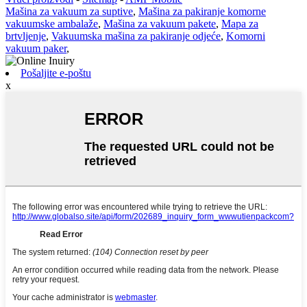
Mašina za vakuum za suptive
,
Mašina za pakiranje komorne
vakuumske ambalaže
,
Mašina za vakuum pakete
,
Mapa za
brtvljenje
,
Vakuumska mašina za pakiranje odjeće
,
Komorni
vakuum paker
,
Pošaljite e-poštu
x