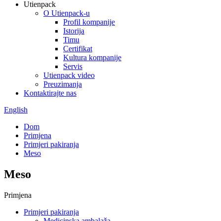
Utienpack
O Utienpack-u
Profil kompanije
Istorija
Timu
Certifikat
Kultura kompanije
Servis
Utienpack video
Preuzimanja
Kontaktirajte nas
English
Dom
Primjena
Primjeri pakiranja
Meso
Meso
Primjena
Primjeri pakiranja
Medicinska ambalaža