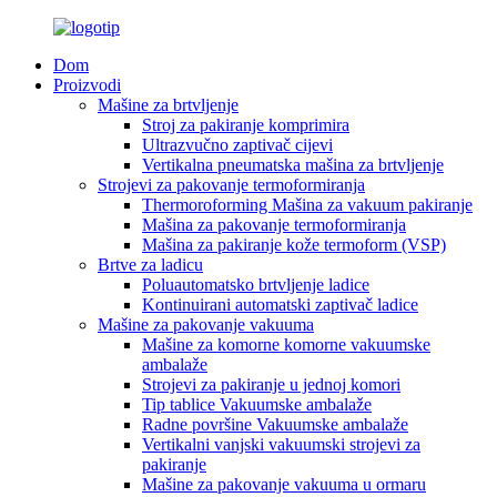
Dom
Proizvodi
Mašine za brtvljenje
Stroj za pakiranje komprimira
Ultrazvučno zaptivač cijevi
Vertikalna pneumatska mašina za brtvljenje
Strojevi za pakovanje termoformiranja
Thermoroforming Mašina za vakuum pakiranje
Mašina za pakovanje termoformiranja
Mašina za pakiranje kože termoform (VSP)
Brtve za ladicu
Poluautomatsko brtvljenje ladice
Kontinuirani automatski zaptivač ladice
Mašine za pakovanje vakuuma
Mašine za komorne komorne vakuumske
ambalaže
Strojevi za pakiranje u jednoj komori
Tip tablice Vakuumske ambalaže
Radne površine Vakuumske ambalaže
Vertikalni vanjski vakuumski strojevi za
pakiranje
Mašine za pakovanje vakuuma u ormaru