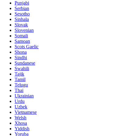
Punjabi
Serbian
Sesotho
Sinhala
Slovak
Slovenian
Somali
Samoan
Scots Gaelic
Shona
Sindhi
Sundanese
Swahili
Tajik
Tamil
Telugu
Thai
Ukrainian
Urdu
Uzbek
Vietnamese
Welsh
Xhosa
Yiddish
Yoruba