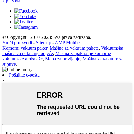
Upit sada
© Copyright - 2010-2023: Sva prava zadržana.
Vrući proizvodi
-
Sitemap
-
AMP Mobile
Komorni vakuum paker
,
Mašina za vakuum pakete
,
Vakuumska
mašina za pakiranje odjeće
,
Mašina za pakiranje komorne
vakuumske ambalaže
,
Mapa za brtvljenje
,
Mašina za vakuum za
suptive
,
Pošaljite e-poštu
x