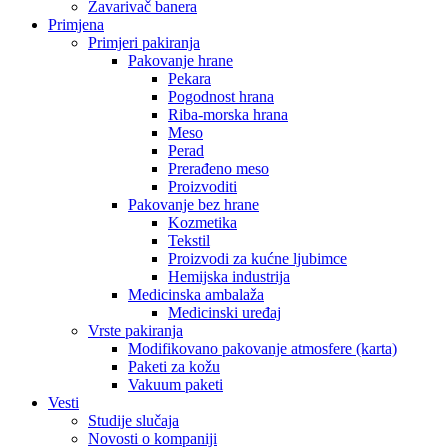
Zavarivač banera
Primjena
Primjeri pakiranja
Pakovanje hrane
Pekara
Pogodnost hrana
Riba-morska hrana
Meso
Perad
Prerađeno meso
Proizvoditi
Pakovanje bez hrane
Kozmetika
Tekstil
Proizvodi za kućne ljubimce
Hemijska industrija
Medicinska ambalaža
Medicinski uređaj
Vrste pakiranja
Modifikovano pakovanje atmosfere (karta)
Paketi za kožu
Vakuum paketi
Vesti
Studije slučaja
Novosti o kompaniji