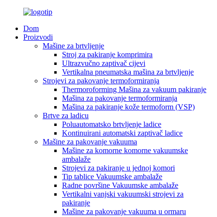
Dom
Proizvodi
Mašine za brtvljenje
Stroj za pakiranje komprimira
Ultrazvučno zaptivač cijevi
Vertikalna pneumatska mašina za brtvljenje
Strojevi za pakovanje termoformiranja
Thermoroforming Mašina za vakuum pakiranje
Mašina za pakovanje termoformiranja
Mašina za pakiranje kože termoform (VSP)
Brtve za ladicu
Poluautomatsko brtvljenje ladice
Kontinuirani automatski zaptivač ladice
Mašine za pakovanje vakuuma
Mašine za komorne komorne vakuumske
ambalaže
Strojevi za pakiranje u jednoj komori
Tip tablice Vakuumske ambalaže
Radne površine Vakuumske ambalaže
Vertikalni vanjski vakuumski strojevi za
pakiranje
Mašine za pakovanje vakuuma u ormaru