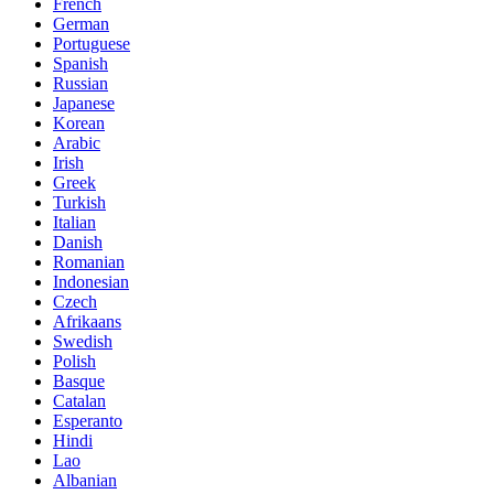
French
German
Portuguese
Spanish
Russian
Japanese
Korean
Arabic
Irish
Greek
Turkish
Italian
Danish
Romanian
Indonesian
Czech
Afrikaans
Swedish
Polish
Basque
Catalan
Esperanto
Hindi
Lao
Albanian