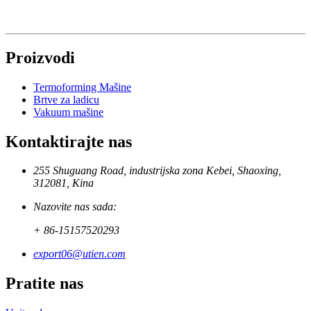
Proizvodi
Termoforming Mašine
Brtve za ladicu
Vakuum mašine
Kontaktirajte nas
255 Shuguang Road, industrijska zona Kebei, Shaoxing,
312081, Kina
Nazovite nas sada:
+ 86-15157520293
export06@utien.com
Pratite nas