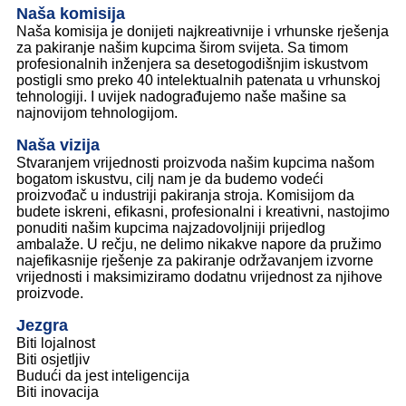
Naša komisija
Naša komisija je donijeti najkreativnije i vrhunske rješenja
za pakiranje našim kupcima širom svijeta. Sa timom
profesionalnih inženjera sa desetogodišnjim iskustvom
postigli smo preko 40 intelektualnih patenata u vrhunskoj
tehnologiji. I uvijek nadograđujemo naše mašine sa
najnovijom tehnologijom.
Naša vizija
Stvaranjem vrijednosti proizvoda našim kupcima našom
bogatom iskustvu, cilj nam je da budemo vodeći
proizvođač u industriji pakiranja stroja. Komisijom da
budete iskreni, efikasni, profesionalni i kreativni, nastojimo
ponuditi našim kupcima najzadovoljniji prijedlog
ambalaže. U rečju, ne delimo nikakve napore da pružimo
najefikasnije rješenje za pakiranje održavanjem izvorne
vrijednosti i maksimiziramo dodatnu vrijednost za njihove
proizvode.
Jezgra
Biti lojalnost
Biti osjetljiv
Budući da jest inteligencija
Biti inovacija