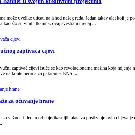
ja Banner u svojim kreativnim projektima
ima može uvelike uticati na ishod našeg rada. Jedan takav alat koji je 
 kao što su vinil i tkanina, ovaj svestrani uređaj ...
učnog zaptivača cijevi
vučni zaptivač cijevi ističe se kao revolucionarna mašina koja mijenja n
tve na kontejnerima za pakiranje, ENS ...
že za očuvanje hrane
eće su važnosti. Jedan od najefikasnijih alata za postizanje ovih cilje
..