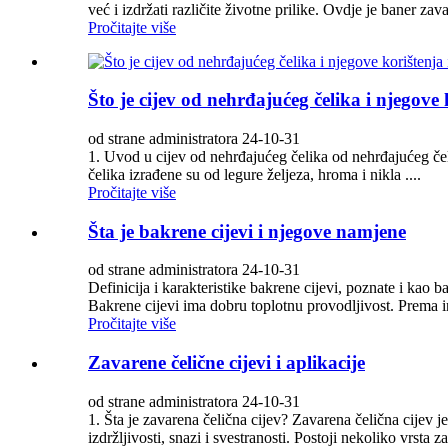
već i izdržati različite životne prilike. Ovdje je baner zava
Pročitajte više
Što je cijev od nehrđajućeg čelika i njegove k
od strane administratora 24-10-31
1. Uvod u cijev od nehrđajućeg čelika od nehrđajućeg čeli
čelika izrađene su od legure željeza, hroma i nikla ....
Pročitajte više
Šta je bakrene cijevi i njegove namjene
od strane administratora 24-10-31
Definicija i karakteristike bakrene cijevi, poznate i kao b
Bakrene cijevi ima dobru toplotnu provodljivost. Prema i
Pročitajte više
Zavarene čelične cijevi i aplikacije
od strane administratora 24-10-31
1. Šta je zavarena čelična cijev? Zavarena čelična cijev j
izdržljivosti, snazi ​​i svestranosti. Postoji nekoliko vrsta z