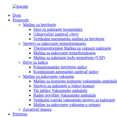
Dom
Proizvodi
Mašine za brtvljenje
Stroj za pakiranje komprimira
Ultrazvučno zaptivač cijevi
Vertikalna pneumatska mašina za brtvljenje
Strojevi za pakovanje termoformiranja
Thermoroforming Mašina za vakuum pakiranje
Mašina za pakovanje termoformiranja
Mašina za pakiranje kože termoform (VSP)
Brtve za ladicu
Poluautomatsko brtvljenje ladice
Kontinuirani automatski zaptivač ladice
Mašine za pakovanje vakuuma
Mašine za komorne komorne vakuumske ambalaž
Strojevi za pakiranje u jednoj komori
Tip tablice Vakuumske ambalaže
Radne površine Vakuumske ambalaže
Vertikalni vanjski vakuumski strojevi za pakiranje
Mašine za pakovanje vakuuma u ormaru
Zavarivač banera
Primjena