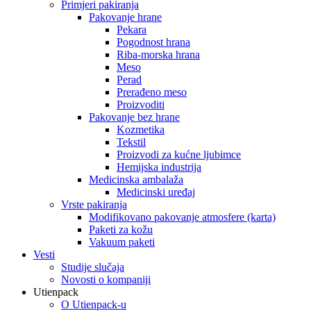
Primjeri pakiranja
Pakovanje hrane
Pekara
Pogodnost hrana
Riba-morska hrana
Meso
Perad
Prerađeno meso
Proizvoditi
Pakovanje bez hrane
Kozmetika
Tekstil
Proizvodi za kućne ljubimce
Hemijska industrija
Medicinska ambalaža
Medicinski uređaj
Vrste pakiranja
Modifikovano pakovanje atmosfere (karta)
Paketi za kožu
Vakuum paketi
Vesti
Studije slučaja
Novosti o kompaniji
Utienpack
O Utienpack-u