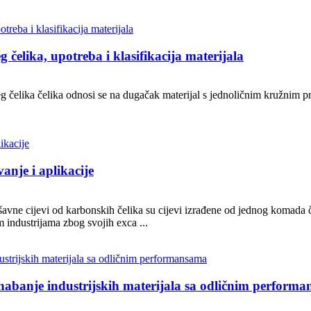
 čelika, upotreba i klasifikacija materijala
ćeg čelika čelika odnosi se na dugačak materijal s jednoličnim kružnim p
anje i aplikacije
ešavne cijevi od karbonskih čelika su cijevi izrađene od jednog komada 
m industrijama zbog svojih exca ...
a habanje industrijskih materijala sa odličnim perform