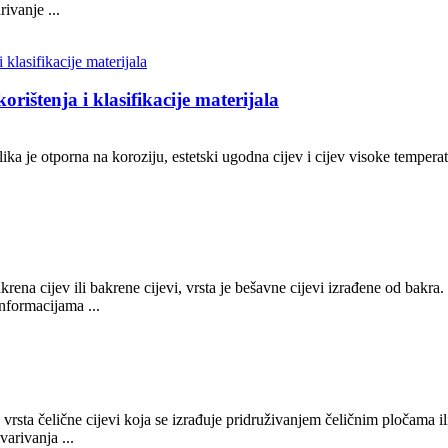
rivanje ...
orištenja i klasifikacije materijala
ka je otporna na koroziju, estetski ugodna cijev i cijev visoke temper
akrena cijev ili bakrene cijevi, vrsta je bešavne cijevi izrađene od bakra
nformacijama ...
e vrsta čelične cijevi koja se izrađuje pridruživanjem čeličnim pločama i
avarivanja ...