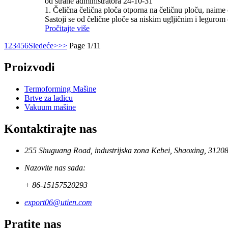
od strane administratora 24-10-31
1. Čelična čelična ploča otporna na čeličnu ploču, naime 
Sastoji se od čelične ploče sa niskim ugljičnim i legurom
Pročitajte više
1
2
3
4
5
6
Sledeće>
>>
Page 1/11
Proizvodi
Termoforming Mašine
Brtve za ladicu
Vakuum mašine
Kontaktirajte nas
255 Shuguang Road, industrijska zona Kebei, Shaoxing, 3120
Nazovite nas sada:
+ 86-15157520293
export06@utien.com
Pratite nas