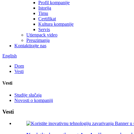
Profil kompanije
Istorija
Timu
Certifikat
Kultura kompanije
Servis
Utienpack video
Preuzimanja
Kontaktirajte nas
English
Dom
Vesti
Vesti
Studije slučaja
Novosti o kompaniji
Vesti