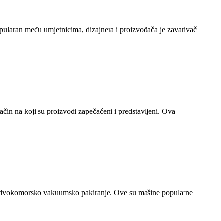
popularan među umjetnicima, dizajnera i proizvođača je zavarivač
ačin na koji su proizvodi zapečaćeni i predstavljeni. Ova
va je dvokomorsko vakuumsko pakiranje. Ove su mašine popularne