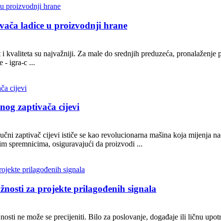
vača ladice u proizvodnji hrane
 i kvaliteta su najvažniji. Za male do srednjih preduzeća, pronalaženje
- igra-c ...
nog zaptivača cijevi
učni zaptivač cijevi ističe se kao revolucionarna mašina koja mijenja n
im spremnicima, osiguravajući da proizvodi ...
žnosti za projekte prilagođenih signala
ajnosti ne može se precijeniti. Bilo za poslovanje, događaje ili ličnu up