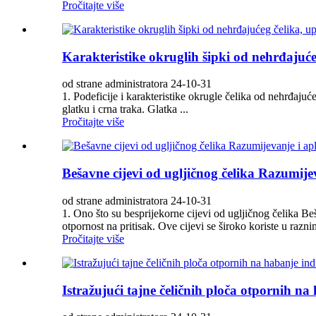
Pročitajte više
Karakteristike okruglih šipki od nehrđajućeg
od strane administratora 24-10-31
1. Podeficije i karakteristike okrugle čelika od nehrđaju
glatku i crna traka. Glatka ...
Pročitajte više
Bešavne cijevi od ugljičnog čelika Razumijev
od strane administratora 24-10-31
1. Ono što su besprijekorne cijevi od ugljičnog čelika B
otpornost na pritisak. Ove cijevi se široko koriste u razni
Pročitajte više
Istražujući tajne čeličnih ploča otpornih n