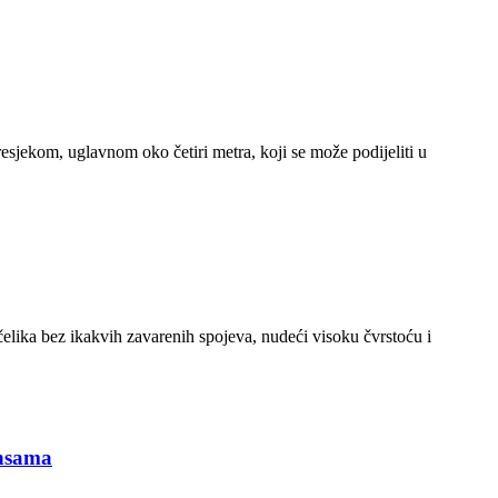
resjekom, uglavnom oko četiri metra, koji se može podijeliti u
čelika bez ikakvih zavarenih spojeva, nudeći visoku čvrstoću i
ansama