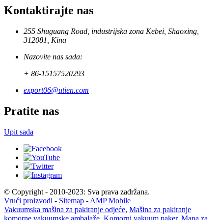
Kontaktirajte nas
255 Shuguang Road, industrijska zona Kebei, Shaoxing,
312081, Kina
Nazovite nas sada:
+ 86-15157520293
export06@utien.com
Pratite nas
Upit sada
© Copyright - 2010-2023: Sva prava zadržana.
Vrući proizvodi
-
Sitemap
-
AMP Mobile
Vakuumska mašina za pakiranje odjeće
,
Mašina za pakiranje
komorne vakuumske ambalaže
,
Komorni vakuum paker
,
Mapa za