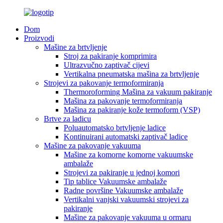
Dom
Proizvodi
Mašine za brtvljenje
Stroj za pakiranje komprimira
Ultrazvučno zaptivač cijevi
Vertikalna pneumatska mašina za brtvljenje
Strojevi za pakovanje termoformiranja
Thermoroforming Mašina za vakuum pakiranje
Mašina za pakovanje termoformiranja
Mašina za pakiranje kože termoform (VSP)
Brtve za ladicu
Poluautomatsko brtvljenje ladice
Kontinuirani automatski zaptivač ladice
Mašine za pakovanje vakuuma
Mašine za komorne komorne vakuumske
ambalaže
Strojevi za pakiranje u jednoj komori
Tip tablice Vakuumske ambalaže
Radne površine Vakuumske ambalaže
Vertikalni vanjski vakuumski strojevi za
pakiranje
Mašine za pakovanje vakuuma u ormaru