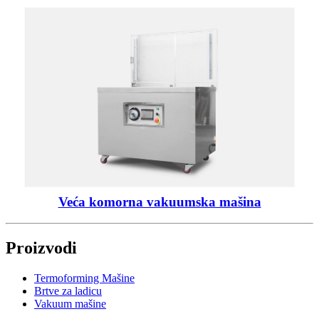
Veća komorna vakuumska mašina
Proizvodi
Termoforming Mašine
Brtve za ladicu
Vakuum mašine