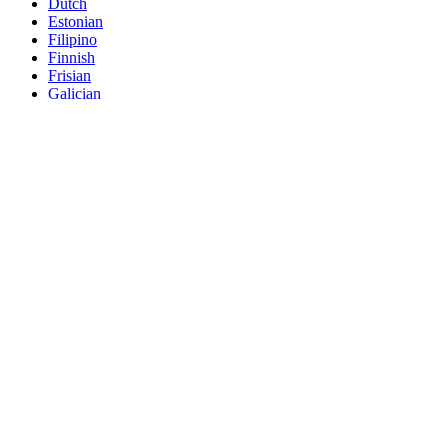
Dutch
Estonian
Filipino
Finnish
Frisian
Galician
Georgian
Gujarati
Haitian
Hausa
Hawaiian
Hebrew
Hmong
Hungarian
Icelandic
Igbo
Javanese
Kannada
Kazakh
Khmer
Kurdish
Kyrgyz
Latin
Latvian
Lithuanian