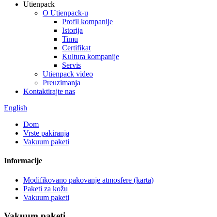
Utienpack
O Utienpack-u
Profil kompanije
Istorija
Timu
Certifikat
Kultura kompanije
Servis
Utienpack video
Preuzimanja
Kontaktirajte nas
English
Dom
Vrste pakiranja
Vakuum paketi
Informacije
Modifikovano pakovanje atmosfere (karta)
Paketi za kožu
Vakuum paketi
Vakuum paketi