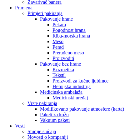
Zavarivač banera
Primjena
Primjeri pakiranja
Pakovanje hrane
Pekara
Pogodnost hrana
Riba-morska hrana
Meso
Perad
Prerađeno meso
Proizvoditi
Pakovanje bez hrane
Kozmetika
Tekstil
Proizvodi za kućne ljubimce
Hemijska industrija
Medicinska ambalaža
Medicinski uređaj
Vrste pakiranja
Modifikovano pakovanje atmosfere (karta)
Paketi za kožu
Vakuum paketi
Vesti
Studije slučaja
Novosti o kompaniji