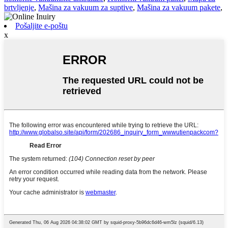
brtvljenje
,
Mašina za vakuum za suptive
,
Mašina za vakuum pakete
,
Pošaljite e-poštu
x