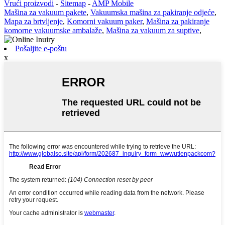
Vrući proizvodi
-
Sitemap
-
AMP Mobile
Mašina za vakuum pakete
,
Vakuumska mašina za pakiranje odjeće
,
Mapa za brtvljenje
,
Komorni vakuum paker
,
Mašina za pakiranje
komorne vakuumske ambalaže
,
Mašina za vakuum za suptive
,
Pošaljite e-poštu
x