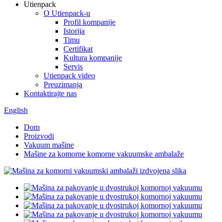
Utienpack
O Utienpack-u
Profil kompanije
Istorija
Timu
Certifikat
Kultura kompanije
Servis
Utienpack video
Preuzimanja
Kontaktirajte nas
English
Dom
Proizvodi
Vakuum mašine
Mašine za komorne komorne vakuumske ambalaže