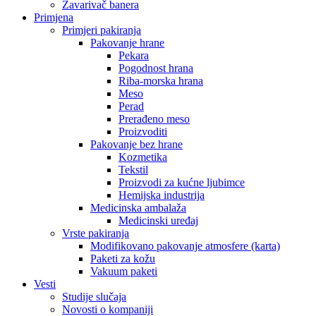
Zavarivač banera
Primjena
Primjeri pakiranja
Pakovanje hrane
Pekara
Pogodnost hrana
Riba-morska hrana
Meso
Perad
Prerađeno meso
Proizvoditi
Pakovanje bez hrane
Kozmetika
Tekstil
Proizvodi za kućne ljubimce
Hemijska industrija
Medicinska ambalaža
Medicinski uređaj
Vrste pakiranja
Modifikovano pakovanje atmosfere (karta)
Paketi za kožu
Vakuum paketi
Vesti
Studije slučaja
Novosti o kompaniji