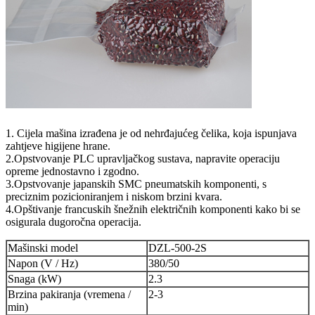
1. Cijela mašina izrađena je od nehrđajućeg čelika, koja ispunjava
zahtjeve higijene hrane.
2.Opstvovanje PLC upravljačkog sustava, napravite operaciju
opreme jednostavno i zgodno.
3.Opstvovanje japanskih SMC pneumatskih komponenti, s
preciznim pozicioniranjem i niskom brzini kvara.
4.Opštivanje francuskih šnežnih električnih komponenti kako bi se
osigurala dugoročna operacija.
Mašinski model
DZL-500-2S
Napon (V / Hz)
380/50
Snaga (kW)
2.3
Brzina pakiranja (vremena /
2-3
min)