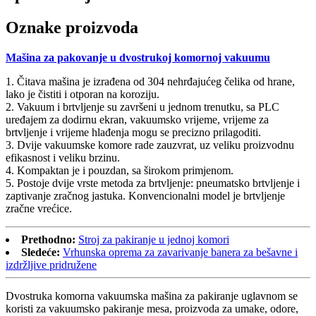
Oznake proizvoda
Mašina za pakovanje u dvostrukoj komornoj vakuumu
1. Čitava mašina je izrađena od 304 nehrđajućeg čelika od hrane,
lako je čistiti i otporan na koroziju.
2. Vakuum i brtvljenje su završeni u jednom trenutku, sa PLC
uređajem za dodirnu ekran, vakuumsko vrijeme, vrijeme za
brtvljenje i vrijeme hlađenja mogu se precizno prilagoditi.
3. Dvije vakuumske komore rade zauzvrat, uz veliku proizvodnu
efikasnost i veliku brzinu.
4. Kompaktan je i pouzdan, sa širokom primjenom.
5. Postoje dvije vrste metoda za brtvljenje: pneumatsko brtvljenje i
zaptivanje zračnog jastuka. Konvencionalni model je brtvljenje
zračne vrećice.
Prethodno:
Stroj za pakiranje u jednoj komori
Sledeće:
Vrhunska oprema za zavarivanje banera za bešavne i
izdržljive pridružene
Dvostruka komorna vakuumska mašina za pakiranje uglavnom se
koristi za vakuumsko pakiranje mesa, proizvoda za umake, odore,