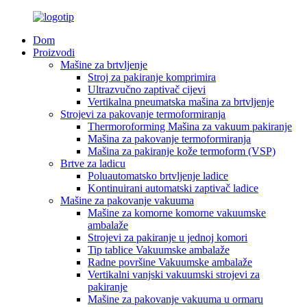
Dom
Proizvodi
Mašine za brtvljenje
Stroj za pakiranje komprimira
Ultrazvučno zaptivač cijevi
Vertikalna pneumatska mašina za brtvljenje
Strojevi za pakovanje termoformiranja
Thermoroforming Mašina za vakuum pakiranje
Mašina za pakovanje termoformiranja
Mašina za pakiranje kože termoform (VSP)
Brtve za ladicu
Poluautomatsko brtvljenje ladice
Kontinuirani automatski zaptivač ladice
Mašine za pakovanje vakuuma
Mašine za komorne komorne vakuumske
ambalaže
Strojevi za pakiranje u jednoj komori
Tip tablice Vakuumske ambalaže
Radne površine Vakuumske ambalaže
Vertikalni vanjski vakuumski strojevi za
pakiranje
Mašine za pakovanje vakuuma u ormaru