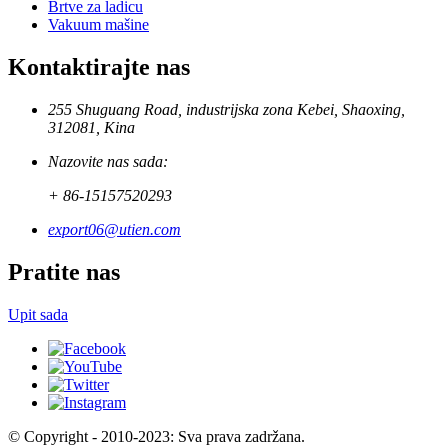
Brtve za ladicu
Vakuum mašine
Kontaktirajte nas
255 Shuguang Road, industrijska zona Kebei, Shaoxing,
312081, Kina
Nazovite nas sada:
+ 86-15157520293
export06@utien.com
Pratite nas
Upit sada
© Copyright - 2010-2023: Sva prava zadržana.