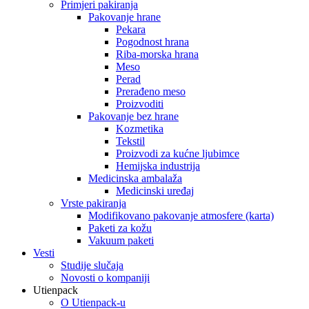
Primjeri pakiranja
Pakovanje hrane
Pekara
Pogodnost hrana
Riba-morska hrana
Meso
Perad
Prerađeno meso
Proizvoditi
Pakovanje bez hrane
Kozmetika
Tekstil
Proizvodi za kućne ljubimce
Hemijska industrija
Medicinska ambalaža
Medicinski uređaj
Vrste pakiranja
Modifikovano pakovanje atmosfere (karta)
Paketi za kožu
Vakuum paketi
Vesti
Studije slučaja
Novosti o kompaniji
Utienpack
O Utienpack-u