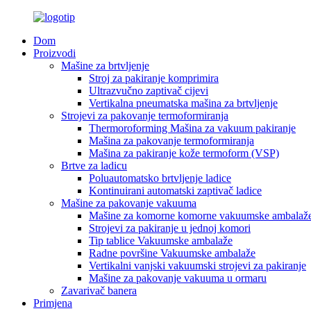
Dom
Proizvodi
Mašine za brtvljenje
Stroj za pakiranje komprimira
Ultrazvučno zaptivač cijevi
Vertikalna pneumatska mašina za brtvljenje
Strojevi za pakovanje termoformiranja
Thermoroforming Mašina za vakuum pakiranje
Mašina za pakovanje termoformiranja
Mašina za pakiranje kože termoform (VSP)
Brtve za ladicu
Poluautomatsko brtvljenje ladice
Kontinuirani automatski zaptivač ladice
Mašine za pakovanje vakuuma
Mašine za komorne komorne vakuumske ambalaž
Strojevi za pakiranje u jednoj komori
Tip tablice Vakuumske ambalaže
Radne površine Vakuumske ambalaže
Vertikalni vanjski vakuumski strojevi za pakiranje
Mašine za pakovanje vakuuma u ormaru
Zavarivač banera
Primjena