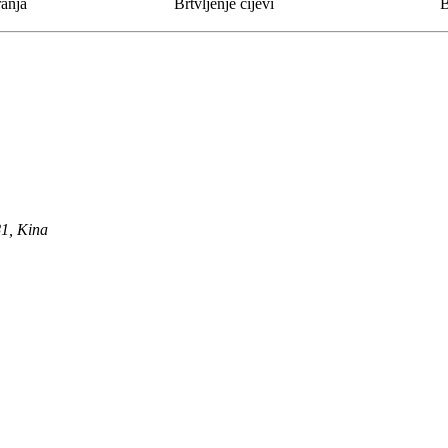
anja
Brtvljenje cijevi
B
81, Kina