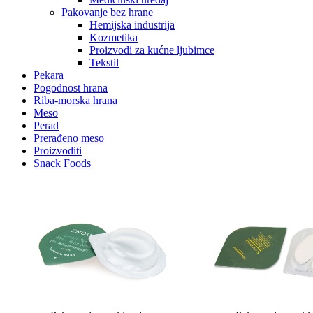
Pakovanje bez hrane
Hemijska industrija
Kozmetika
Proizvodi za kućne ljubimce
Tekstil
Pekara
Pogodnost hrana
Riba-morska hrana
Meso
Perad
Prerađeno meso
Proizvoditi
Snack Foods