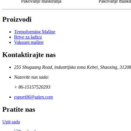
Pakovanje maskiranja
Pakovanje maskir
Proizvodi
Termoforming Mašine
Brtve za ladicu
Vakuum mašine
Kontaktirajte nas
255 Shuguang Road, industrijska zona Kebei, Shaoxing, 3120
Nazovite nas sada:
+ 86-15157520293
export06@utien.com
Pratite nas
Upit sada