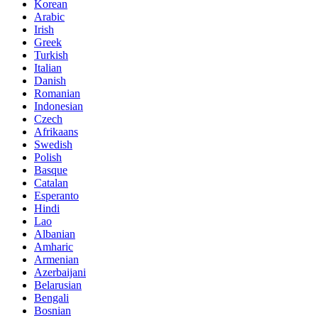
Korean
Arabic
Irish
Greek
Turkish
Italian
Danish
Romanian
Indonesian
Czech
Afrikaans
Swedish
Polish
Basque
Catalan
Esperanto
Hindi
Lao
Albanian
Amharic
Armenian
Azerbaijani
Belarusian
Bengali
Bosnian