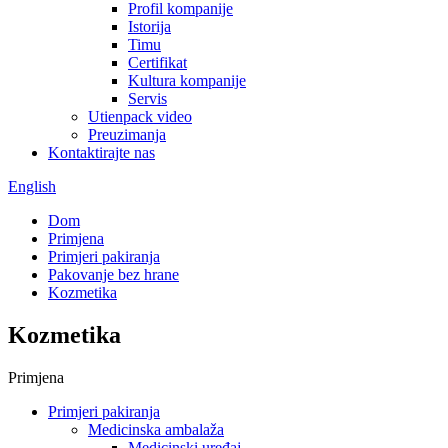
Profil kompanije
Istorija
Timu
Certifikat
Kultura kompanije
Servis
Utienpack video
Preuzimanja
Kontaktirajte nas
English
Dom
Primjena
Primjeri pakiranja
Pakovanje bez hrane
Kozmetika
Kozmetika
Primjena
Primjeri pakiranja
Medicinska ambalaža
Medicinski uređaj