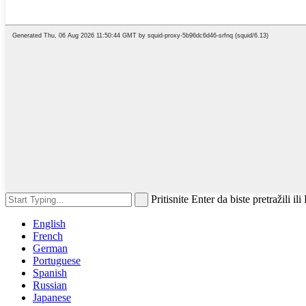
Pritisnite Enter da biste pretražili il
English
French
German
Portuguese
Spanish
Russian
Japanese