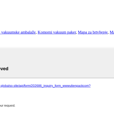
e vakuumske ambalaže
,
Komorni vakuum paker
,
Mapa za brtvljenje
,
Ma