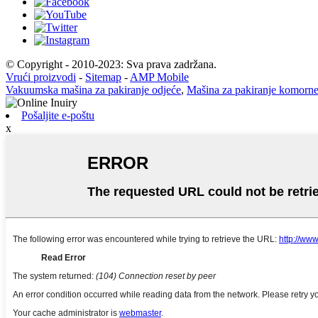
© Copyright - 2010-2023: Sva prava zadržana.
Vrući proizvodi
-
Sitemap
-
AMP Mobile
Vakuumska mašina za pakiranje odjeće
,
Mašina za pakiranje komorn
Pošaljite e-poštu
x