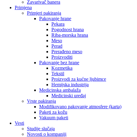
Zavarivač banera
Primjena
Primjeri pakiranja
Pakovanje hrane
Pekara
Pogodnost hrana
Riba-morska hrana
Meso
Perad
Prerađeno meso
Proizvoditi
Pakovanje bez hrane
Kozmetika
Tekstil
Proizvodi za kućne ljubimce
Hemijska industrija
Medicinska ambalaža
Medicinski uređaj
Vrste pakiranja
Modifikovano pakovanje atmosfere (karta)
Paketi za kožu
Vakuum paketi
Vesti
Studije slučaja
Novosti o kompaniji