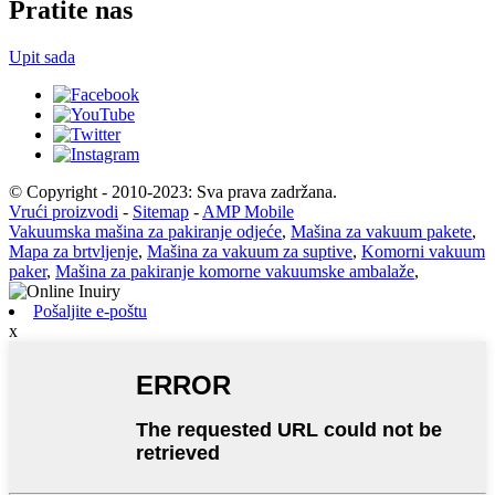
Pratite nas
Upit sada
© Copyright - 2010-2023: Sva prava zadržana.
Vrući proizvodi
-
Sitemap
-
AMP Mobile
Vakuumska mašina za pakiranje odjeće
,
Mašina za vakuum pakete
,
Mapa za brtvljenje
,
Mašina za vakuum za suptive
,
Komorni vakuum
paker
,
Mašina za pakiranje komorne vakuumske ambalaže
,
Pošaljite e-poštu
x