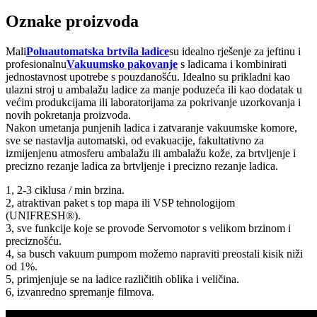
Oznake proizvoda
Mali
Poluautomatska brtvila ladice
su idealno rješenje za jeftinu i
profesionalnu
Vakuumsko pakovanje
s ladicama i kombinirati
jednostavnost upotrebe s pouzdanošću. Idealno su prikladni kao
ulazni stroj u ambalažu ladice za manje poduzeća ili kao dodatak u
većim produkcijama ili laboratorijama za pokrivanje uzorkovanja i
novih pokretanja proizvoda.
Nakon umetanja punjenih ladica i zatvaranje vakuumske komore,
sve se nastavlja automatski, od evakuacije, fakultativno za
izmijenjenu atmosferu ambalažu ili ambalažu kože, za brtvljenje i
precizno rezanje ladica za brtvljenje i precizno rezanje ladica.
1, 2-3 ciklusa / min brzina.
2, atraktivan paket s top mapa ili VSP tehnologijom
(UNIFRESH®).
3, sve funkcije koje se provode Servomotor s velikom brzinom i
preciznošću.
4, sa busch vakuum pumpom možemo napraviti preostali kisik niži
od 1%.
5, primjenjuje se na ladice različitih oblika i veličina.
6, izvanredno spremanje filmova.