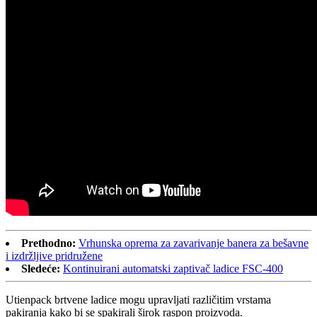
Prethodno:
Vrhunska oprema za zavarivanje banera za bešavne
i izdržljive pridružene
Sledeće:
Kontinuirani automatski zaptivač ladice FSC-400
Utienpack brtvene ladice mogu upravljati različitim vrstama
pakiranja kako bi se spakirali širok raspon proizvoda.