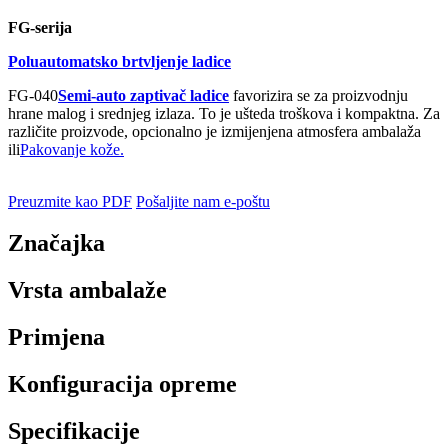
FG-serija
Poluautomatsko brtvljenje ladice
FG-040
Semi-auto zaptivač ladice
favorizira se za proizvodnju
hrane malog i srednjeg izlaza. To je ušteda troškova i kompaktna. Za
različite proizvode, opcionalno je izmijenjena atmosfera ambalaža
ili
Pakovanje kože.
Preuzmite kao PDF
Pošaljite nam e-poštu
Značajka
Vrsta ambalaže
Primjena
Konfiguracija opreme
Specifikacije