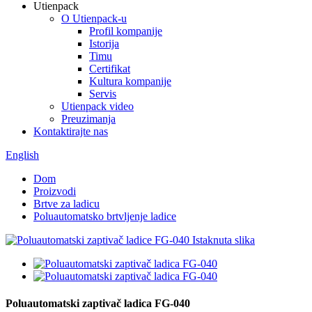
Utienpack
O Utienpack-u
Profil kompanije
Istorija
Timu
Certifikat
Kultura kompanije
Servis
Utienpack video
Preuzimanja
Kontaktirajte nas
English
Dom
Proizvodi
Brtve za ladicu
Poluautomatsko brtvljenje ladice
Poluautomatski zaptivač ladica FG-040