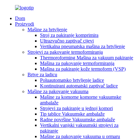
Dom
Proizvodi
Mašine za brtvljenje
Stroj za pakiranje komprimira
Ultrazvučno zaptivač cijevi
Vertikalna pneumatska mašina za brtvljenje
Strojevi za pakovanje termoformiranja
Thermoroforming Mašina za vakuum pakiranje
Mašina za pakovanje termoformiranja
Mašina za pakiranje kože termoform (VSP)
Brtve za ladicu
Poluautomatsko brtvljenje ladice
Kontinuirani automatski zaptivač ladice
Mašine za pakovanje vakuuma
Mašine za komorne komorne vakuumske
ambalaže
Strojevi za pakiranje u jednoj komori
Tip tablice Vakuumske ambalaže
Radne površine Vakuumske ambalaže
Vertikalni vanjski vakuumski strojevi za
pakiranje
Mašine za pakovanje vakuuma u ormaru