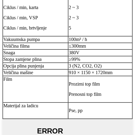
Ciklus / min, karta
2 ~ 3
Ciklus / min, VSP
2 ~ 3
Ciklus / min, brtvljenje
5
Vakuumska pumpa
100m³ / h
Veličina filma
≤300mm
Snaga
380V
Stopa zamjene plina
≥99%
Opcija plina punjenja
3 (N2, CO2, O2)
Veličina mašine
910 × 1150 × 1720mm
Film
Prozirni top film
Prenosni top film
Materijal za ladicu
Pse, pp