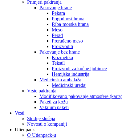
Primjeri pakiranja
Pakovanje hrane
Pekara
Pogodnost hrana
Riba-morska hrana
Meso
Perad
Prerađeno meso
Proizvoditi
Pakovanje bez hrane
Kozmetika
Tekstil
Proizvodi za kućne ljubimce
Hemijska industrija
Medicinska ambalaža
Medicinski uređaj
Vrste pakiranja
Modifikovano pakovanje atmosfere (karta)
Paketi za kožu
Vakuum paketi
Vesti
Studije slučaja
Novosti o kompaniji
Utienpack
O Utienpack-u