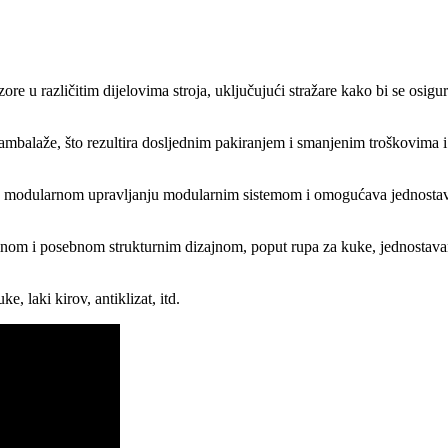
nzore u različitim dijelovima stroja, uključujući stražare kako bi se osig
 ambalaže, što rezultira dosljednim pakiranjem i smanjenim troškovima 
e modularnom upravljanju modularnim sistemom i omogućava jednostavnu
jačinom i posebnom strukturnim dizajnom, poput rupa za kuke, jednostava
, laki kirov, antiklizat, itd.