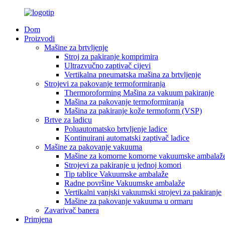
Dom
Proizvodi
Mašine za brtvljenje
Stroj za pakiranje komprimira
Ultrazvučno zaptivač cijevi
Vertikalna pneumatska mašina za brtvljenje
Strojevi za pakovanje termoformiranja
Thermoroforming Mašina za vakuum pakiranje
Mašina za pakovanje termoformiranja
Mašina za pakiranje kože termoform (VSP)
Brtve za ladicu
Poluautomatsko brtvljenje ladice
Kontinuirani automatski zaptivač ladice
Mašine za pakovanje vakuuma
Mašine za komorne komorne vakuumske ambalaž
Strojevi za pakiranje u jednoj komori
Tip tablice Vakuumske ambalaže
Radne površine Vakuumske ambalaže
Vertikalni vanjski vakuumski strojevi za pakiranje
Mašine za pakovanje vakuuma u ormaru
Zavarivač banera
Primjena