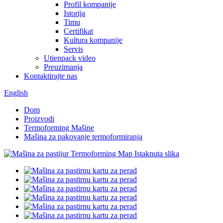
Profil kompanije
Istorija
Timu
Certifikat
Kultura kompanije
Servis
Utienpack video
Preuzimanja
Kontaktirajte nas
English
Dom
Proizvodi
Termoforming Mašine
Mašina za pakovanje termoformiranja