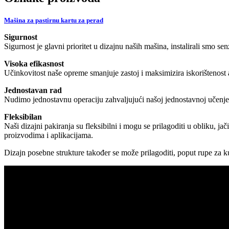
Mašina za pastirnu kartu za perad
Sigurnost
Sigurnost je glavni prioritet u dizajnu naših mašina, instalirali smo se
Visoka efikasnost
Učinkovitost naše opreme smanjuje zastoj i maksimizira iskorištenost
Jednostavan rad
Nudimo jednostavnu operaciju zahvaljujući našoj jednostavnoj učenj
Fleksibilan
Naši dizajni pakiranja su fleksibilni i mogu se prilagoditi u obliku, 
proizvodima i aplikacijama.
Dizajn posebne strukture također se može prilagoditi, poput rupe za kuke