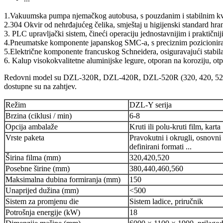
1.Vakuumska pumpa njemačkog autobusa, s pouzdanim i stabilnim kv
2.304 Okvir od nehrđajućeg čelika, smještaj u higijenski standard hra
3. PLC upravljački sistem, čineći operaciju jednostavnijim i praktičnij
4.Pneumatske komponente japanskog SMC-a, s preciznim pozicioniran
5.Električne komponente francuskog Schneidera, osiguravajući stabila
6. Kalup visokokvalitetne aluminijske legure, otporan na koroziju, ot
Redovni model su DZL-320R, DZL-420R, DZL-520R (320, 420, 520 zn
dostupne su na zahtjev.
Režim
DZL-Y serija
Brzina (ciklusi / min)
6-8
Opcija ambalaže
Kruti ili polu-kruti film, karta
Vrste paketa
Pravokutni i okrugli, osnovni
definirani formati ...
Širina filma (mm)
320,420,520
Posebne širine (mm)
380,440,460,560
Maksimalna dubina formiranja (mm)
150
Unaprijed dužina (mm)
<500
Sistem za promjenu die
Sistem ladice, priručnik
Potrošnja energije (kW)
18