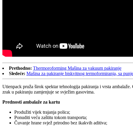
Prethodno:
Thermoroforming Mašina za vakuum pakiranje
Sledeće:
Mašina za pakiranje biskvitnog termoformiranja, sa pun
Utienpack pruža širok spektar tehnologija pakiranja i vrsta ambalaže
zrak u pakiranju zamjenjuje se svježim gasovima.
Prednosti ambalaže za kartu
Produžiti vijek trajanja polica;
Ponuditi veću zaštitu tokom transporta;
Čuvanje hrane svjež prirodno bez ikakvih aditiva;