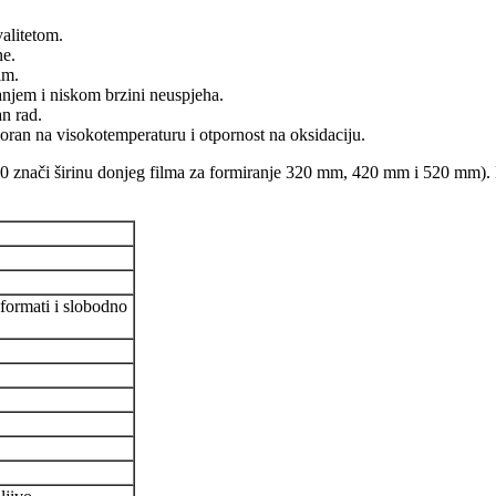
alitetom.
ne.
im.
jem i niskom brzini neuspjeha.
n rad.
poran na visokotemperaturu i otpornost na oksidaciju.
ači širinu donjeg filma za formiranje 320 mm, 420 mm i 520 mm). M
 formati i slobodno