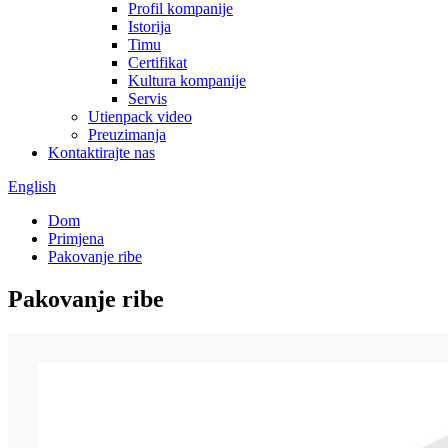
Profil kompanije
Istorija
Timu
Certifikat
Kultura kompanije
Servis
Utienpack video
Preuzimanja
Kontaktirajte nas
English
Dom
Primjena
Pakovanje ribe
Pakovanje ribe