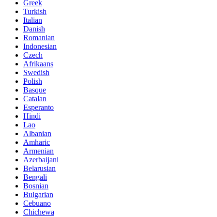
Greek
Turkish
Italian
Danish
Romanian
Indonesian
Czech
Afrikaans
Swedish
Polish
Basque
Catalan
Esperanto
Hindi
Lao
Albanian
Amharic
Armenian
Azerbaijani
Belarusian
Bengali
Bosnian
Bulgarian
Cebuano
Chichewa