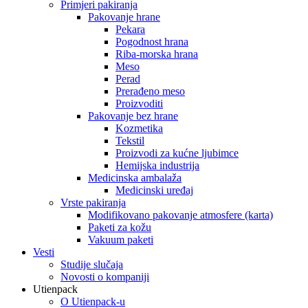
Primjeri pakiranja
Pakovanje hrane
Pekara
Pogodnost hrana
Riba-morska hrana
Meso
Perad
Prerađeno meso
Proizvoditi
Pakovanje bez hrane
Kozmetika
Tekstil
Proizvodi za kućne ljubimce
Hemijska industrija
Medicinska ambalaža
Medicinski uređaj
Vrste pakiranja
Modifikovano pakovanje atmosfere (karta)
Paketi za kožu
Vakuum paketi
Vesti
Studije slučaja
Novosti o kompaniji
Utienpack
O Utienpack-u