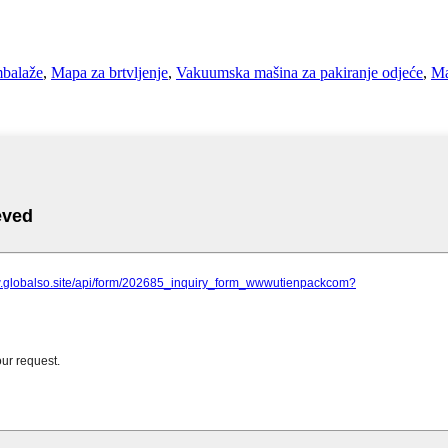
mbalaže
,
Mapa za brtvljenje
,
Vakuumska mašina za pakiranje odjeće
,
Ma