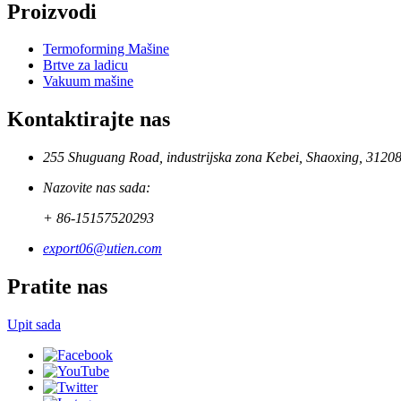
Proizvodi
Termoforming Mašine
Brtve za ladicu
Vakuum mašine
Kontaktirajte nas
255 Shuguang Road, industrijska zona Kebei, Shaoxing, 3120
Nazovite nas sada:
+ 86-15157520293
export06@utien.com
Pratite nas
Upit sada