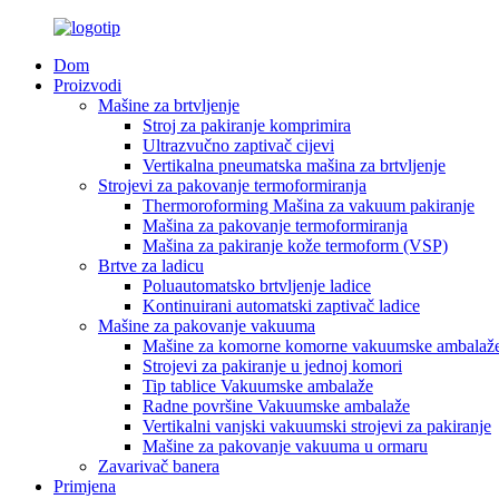
Dom
Proizvodi
Mašine za brtvljenje
Stroj za pakiranje komprimira
Ultrazvučno zaptivač cijevi
Vertikalna pneumatska mašina za brtvljenje
Strojevi za pakovanje termoformiranja
Thermoroforming Mašina za vakuum pakiranje
Mašina za pakovanje termoformiranja
Mašina za pakiranje kože termoform (VSP)
Brtve za ladicu
Poluautomatsko brtvljenje ladice
Kontinuirani automatski zaptivač ladice
Mašine za pakovanje vakuuma
Mašine za komorne komorne vakuumske ambalaž
Strojevi za pakiranje u jednoj komori
Tip tablice Vakuumske ambalaže
Radne površine Vakuumske ambalaže
Vertikalni vanjski vakuumski strojevi za pakiranje
Mašine za pakovanje vakuuma u ormaru
Zavarivač banera
Primjena